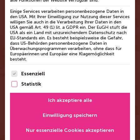
alle Funktionen der Website verfügbar sind.
Einige Services verarbeiten personenbezogene Daten in
den USA. Mit Ihrer Einwilligung zur Nutzung dieser Services
willigen Sie auch in die Verarbeitung Ihrer Daten in den
USA gemäß Art. 49 (1) lit. a GDPR ein. Der EuGH stuft die
USA als ein Land mit unzureichendem Datenschutz nach
„Frauen sind Caregiver und haben oft
EU-Standards ein. Es besteht beispielsweise die Gefahr,
den Fokus auf der Familie und weniger
dass US-Behörden personenbezogene Daten in
Überwachungsprogrammen verarbeiten, ohne dass für
auf sich selbst. Ob Mütter, Töchter,
Europäerinnen und Europäer eine Klagemöglichkeit
besteht.
Schwestern oder Freundinnen – um für
ihre Lieben da sein zu können, müssen
Es folgt eine Liste der Service-Gruppen, für die 
Essenziell
sie auch gut für sich selbst sorgen.“
Statistik
– Tobias Hummel, Geschäftsleiter des
Fraueninformationsdienstes
Ich akzeptiere alle
Einwilligung speichern
Gesunde Frauen sind das Fundament einer
gesunden Gesellschaft. So machen wir es uns
Nur essenzielle Cookies akzeptieren
täglich zur Aufgabe Frauen zu Themen der