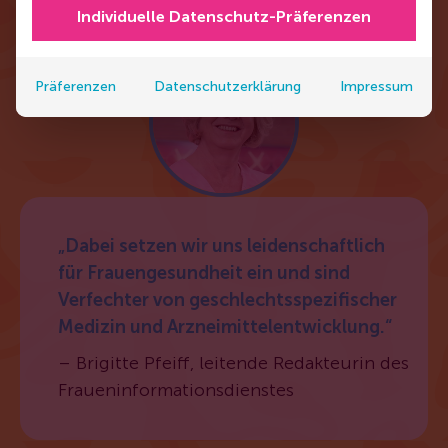
körperlichen und mentalen Gesundheit
Individuelle Datenschutz-Präferenzen
informieren.
Präferenzen
Datenschutzerklärung
Impressum
„Dabei setzen wir uns leidenschaftlich
für Frauengesundheit ein und sind
Verfechter von geschlechtsspezifischer
Medizin und Arzneimittelentwicklung.“
– Brigitte Pfeiff, leitende Redakteurin des
Fraueninformationsdienstes